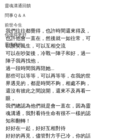
靈魂溝通回饋
問事Ｑ＆Ａ
前世今生
我們往往都覺得，也許時間還來得及，
你值得更好
也許他會一直在，然後就一如往常，可
靈魂織光
以談笑風生，可以互相交流
可以在吵架後，冷戰一陣子和好，過一
陣子我再找他，
過一段時間我再陪她...
那些可以等等，可以再等等，在我的世
界遇見的，都是時間不夠，相處不夠，
還沒有彼此之間說開，還來不及再看一
眼，
我們總認為他們就是會一直在，因為靈
魂溝通，我對看待生命有很不一樣的認
知和翻轉！
好好在一起，好好互相對待
好好的再見，儘管對方手已冷，你的話