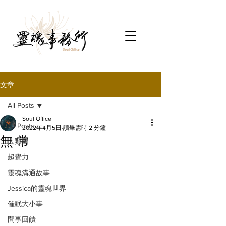
文章
All Posts
Soul Office
All Posts
2022年4月5日
讀畢需時 2 分鐘
無 常
人類圖
超覺力
靈魂溝通故事
Jessica的靈魂世界
催眠大小事
問事回饋