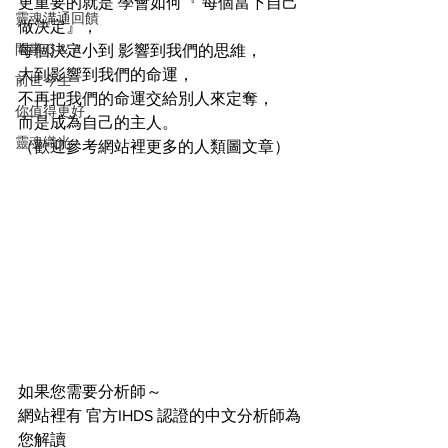
更重要的就是 學會如何『 每個當下自己
靈魂溝通回饋
做決定』，
問事Ｑ＆Ａ
每個決定小到 影響到我們的思維，
大到影響到我們的命運，
前世今生
不再把我們的命運交給別人來定奪，
你值得更好
而是成為自己的主人。
靈魂織光
（歡迎參考網站裡更多的人類圖文章）
如果您需要分析師～
網站裡有 官方IHDS 認證的中文分析師為
您解讀