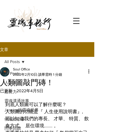
文章
All Posts
Soul Office
All Posts
2022年2月10日
讀畢需時 1 分鐘
人類圖敲門磚！
人類圖
已更新：
2022年4月5日
超覺力
靈魂溝通故事
到底人類圖可以了解什麼呢？
Jessica的靈魂世界
人類圖的功能是『 人生使用說明書』,
可以知道我們的專長、 才華、 特質、 飲
催眠大小事
食方式、 居住環境.......，
問事回饋