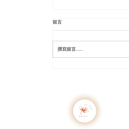
留言
撰寫留言......
你值得更好：釋放自己，原諒
自己，與他人建立更真實的連
接
​歡迎透過
2026 靈魂