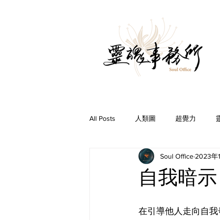
All Posts
人類圖
超覺力
Soul Office
2023年
問事Ｑ＆Ａ
前世今生
你
自我暗示
在引導他人走向自我