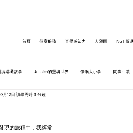
首頁
個案服務
直覺感知力
人類圖
NGH催
靈魂溝通故事
Jessica的靈魂世界
催眠大小事
問事回饋
10月12日
讀畢需時 3 分鐘
值得更好
靈魂織光
發現的旅程中，我經常