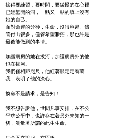
捨得要練習，要時間，要緩慢的在心裡
已經鑿開的洞，一點又一點的填上沒有
她的自己。
面對命運的分秒，生命，沒很容易。儘
管付出很多，儘管希望渺茫，那也許是
最後能做到的事情。
加護病房的她在拔河，加護病房外的他
也在拔河。
我們僅相距咫尺，他紅著眼定定看著
我，表明了他的決心。
換命不是請求，是告知！
我不想告訴他，世間凡事安排，在不公
平求公平中，也許存在著另外未知的一
切，測量著所謂的此生生命。
生命不在說服，在臣服。