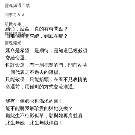
靈魂溝通回饋
問事Ｑ＆Ａ
前世今生
續命，延命，真的有時間點？
你值得更好
而那個時間夾縫，到底在哪？
靈魂織光
延命是希望，是期待，是知道已經必須
交給命運。
也許命運，有一扇把關的門，門前站著
一個代表走不過去的阻擋。
只能敬畏，只能抬頭，在看不見表情的
命運前，用僅剩的方式交流溝通。
我有一個必求也渴求的願！
能不能將我最珍貴的與她交換？
願此生不行影孤單，願與她再肩並肩，
此生無她，此生無以停留！