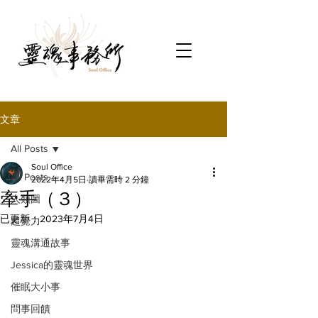
文章
All Posts
Soul Office
All Posts
2022年4月5日
讀畢需時 2 分鐘
牽手（３）
人類圖
已更新：
2023年7月4日
超覺力
靈魂溝通故事
Jessica的靈魂世界
催眠大小事
問事回饋