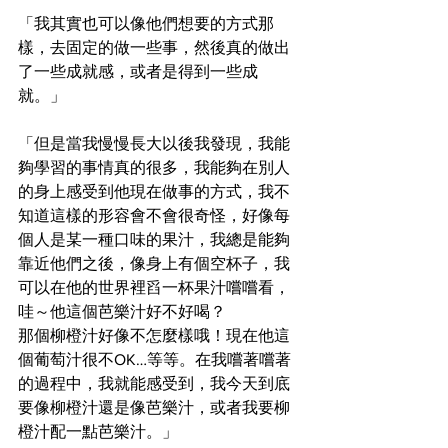
「我其實也可以像他們想要的方式那
樣，去固定的做一些事，然後真的做出
了一些成就感，或者是得到一些成
就。」
「但是當我慢慢長大以後我發現，我能
夠學習的事情真的很多，我能夠在別人
的身上感受到他現在做事的方式，我不
知道這樣的形容會不會很奇怪，好像每
個人是某一種口味的果汁，我總是能夠
靠近他們之後，像身上有個空杯子，我
可以在他的世界裡舀一杯果汁嚐嚐看，
哇～他這個芭樂汁好不好喝？
那個柳橙汁好像不怎麼樣哦！現在他這
個葡萄汁很不OK…等等。在我嚐著嚐著
的過程中，我就能感受到，我今天到底
要像柳橙汁還是像芭樂汁，或者我要柳
橙汁配一點芭樂汁。」