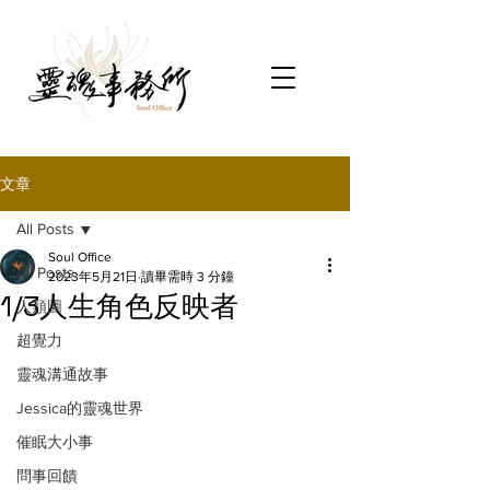
文章
All Posts
Soul Office
All Posts
2023年5月21日
讀畢需時 3 分鐘
1/3人生角色反映者
人類圖
超覺力
靈魂溝通故事
Jessica的靈魂世界
催眠大小事
問事回饋