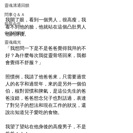
靈魂溝通回饋
問事Ｑ＆Ａ
我開了眼，看到一個男人，很高瘦，我
前世今生
看不到他的臉，他就站在這個凸肚男人
你值得更好
他的身後。
靈魂織光
「我想問一下是不是爸爸覺得我拜的不
好？為什麼每次我從靈骨塔回來，我都
會覺得不舒服？」
照慣例，我請了他爸爸來，只需要過世
人的名字和過世年，來的是另外一個伯
伯，核對習慣和脾氣，是這位先生的爸
爸沒錯，爸爸想念兒子也對話過，表達
了對兒子的想法和現在工作的狀況，還
說出知道兒子愛吃的食物。
我望了望站在他身後的高瘦男子，不是