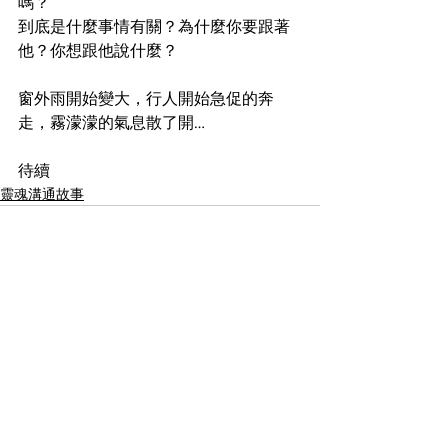
嗎？
到底是什麼事情有關？為什麼你要跟著
他？你想跟他說什麼？
窗外雨開始變大，行人開始急促的奔
走，霧濛濛的氣息散了開…
待續
靈魂溝通故事
查看全部
最新文章