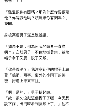
爸爸！！！
「難道跟你有關嗎？那為什麼你要跟著
他？你認識他嗎？頭痛跟你有關嗎？」
我問。
身後高瘦男子還是沒說話。
「如果不是，那為何我的頭會一直痛
啊？」凸肚男子，不住地抓著頭，戴著
帽子拿了又脱，脱了又戴。
「你是義消？」我注意到他的帽子上繡
著「義消」兩字。窗外的小雨下的綿
密，街道上車來車往。
「啊！是的。」男子抬起頭。
「欸！很久沒戴這個帽子了喔！今天想
說下雨，出門時看到就戴上了。」他不