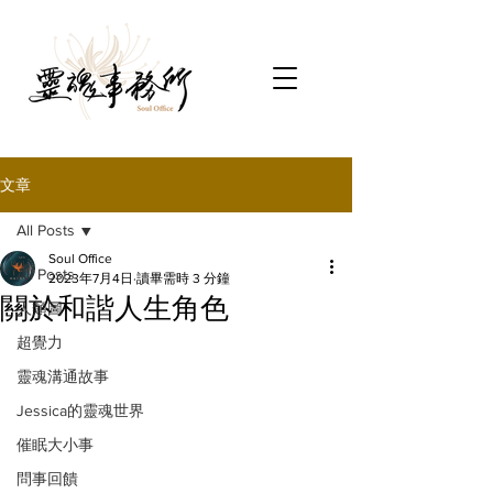
文章
All Posts
Soul Office
All Posts
2023年7月4日
讀畢需時 3 分鐘
關於和諧人生角色
人類圖
超覺力
靈魂溝通故事
Jessica的靈魂世界
催眠大小事
問事回饋