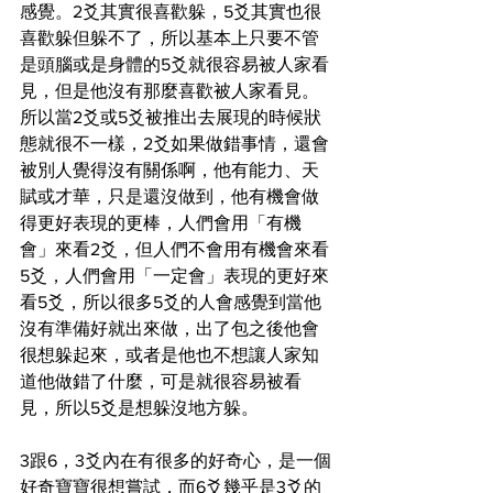
感覺。2爻其實很喜歡躲，5爻其實也很
喜歡躲但躲不了，所以基本上只要不管
是頭腦或是身體的5爻就很容易被人家看
見，但是他沒有那麼喜歡被人家看見。
所以當2爻或5爻被推出去展現的時候狀
態就很不一樣，2爻如果做錯事情，還會
被別人覺得沒有關係啊，他有能力、天
賦或才華，只是還沒做到，他有機會做
得更好表現的更棒，人們會用「有機
會」來看2爻，但人們不會用有機會來看
5爻，人們會用「一定會」表現的更好來
看5爻，所以很多5爻的人會感覺到當他
沒有準備好就出來做，出了包之後他會
很想躲起來，或者是他也不想讓人家知
道他做錯了什麼，可是就很容易被看
見，所以5爻是想躲沒地方躲。
3跟6，3爻內在有很多的好奇心，是一個
好奇寶寶很想嘗試，而6爻幾乎是3爻的