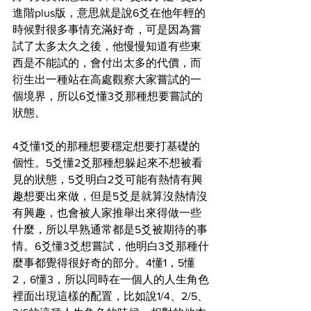
進階plus版，意思就是說6爻在他年輕的
時候對很多事情充滿好奇，可是因為嘗
試了太多太久之後，他慢慢知道有些東
西是不能試的，會付出太多的代價，而
衍生出一種站在高處觀察大家嘗試的一
個境界，所以6爻懂3爻那種想要嘗試的
狀態。
4爻懂1爻的那種想要穩定想要打基礎的
個性。5爻懂2爻那種想躲起來不想被看
見的狀態，5爻明白2爻可能有熱情有興
趣想要出來做，但是5爻是就算沒熱情沒
有興趣，也會被人家推舉出來得做一些
什麼，所以早熟通常都是5爻被期待的事
情。6爻懂3爻想嘗試，他明白3爻那種什
麼事都覺得很好奇的部分。4懂1，5懂
2，6懂3，所以同時在一個人的人生角色
裡面出現這樣的配置，比如說1/4、2/5、