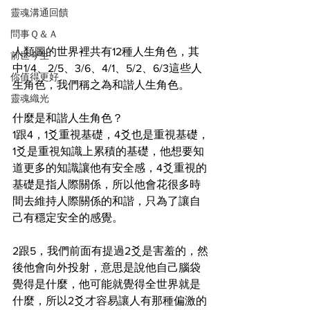
靈魂溝通回饋
問事Ｑ＆Ａ
人類圖的世界裡共有12種人生角色，其
前世今生
中1/4、2/5、3/6、4/1、5/2、6/3這些人
你值得更好
生角色，我們稱之為和諧人生角色。
靈魂織光
什麼是和諧人生角色？
1跟4，1爻重視基礎，4爻也是重視基礎，
1爻是重視知識上累積的基礎，他想要知
道更多的知識讓他有安全感，4爻重視的
基礎是指人際關係，所以他會花很多時
間去維持人際關係的和諧，只為了讓自
己有穩定安全的感覺。
2跟5，我們前面有提過2爻是害羞的，然
後他會向外投射，意思是說他自己腦袋
覺得是什麼，他可能就覺得全世界就是
什麼，所以2爻才容易讓人有那種偏激的