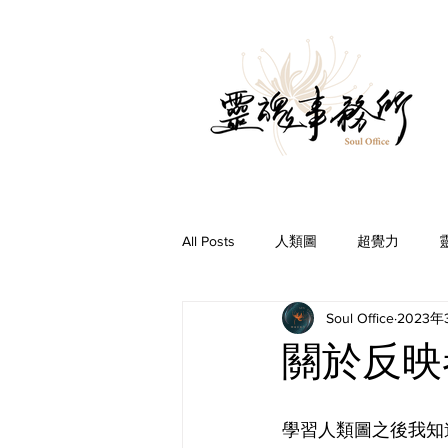
All Posts
人類圖
超覺力
Soul Office
2023年
問事Ｑ＆Ａ
前世今生
你
關於反映
學習人類圖之後我知