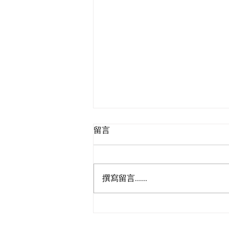
留言
撰寫留言......
人類圖-探討64-47通道