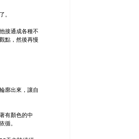
了。
他接通成各種不
觀點，然後再慢
輪廓出來，讓自
著有顏色的中
依循。