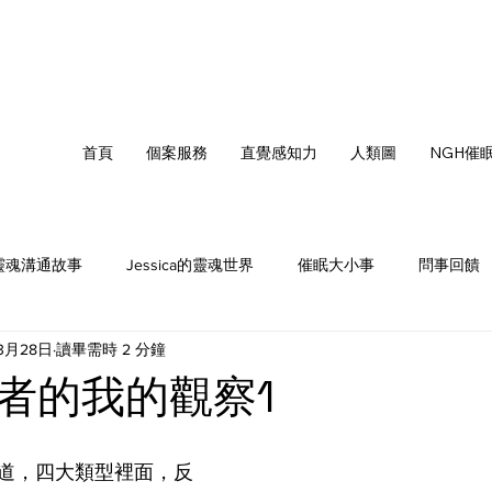
首頁
個案服務
直覺感知力
人類圖
NGH催
靈魂溝通故事
Jessica的靈魂世界
催眠大小事
問事回饋
3月28日
讀畢需時 2 分鐘
值得更好
靈魂織光
者的我的觀察1
道，四大類型裡面，反