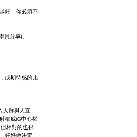
越好。你必須不
學員分享)。
，或期待感的比
入人群與人互
射權威(G中心權
，但相對的也很
，好好做決定。