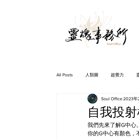
All Posts
人類圖
超覺力
Soul Office
2023年
問事Ｑ＆Ａ
前世今生
你
自我投射
我們先來了解G中心
你的G中心有顏色，