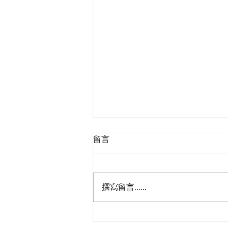
留言
撰寫留言......
人類圖-探討64-47通道