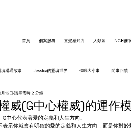
首頁
個案服務
直覺感知力
人類圖
NGH催
靈魂溝通故事
Jessica的靈魂世界
催眠大小事
問事回饋
2月16日
讀畢需時 2 分鐘
值得更好
靈魂織光
權威(G中心權威)的運作
。G中心代表著愛的定義和人生方向。
不表示你就會有明確的愛的定義和人生方向，而是你對於