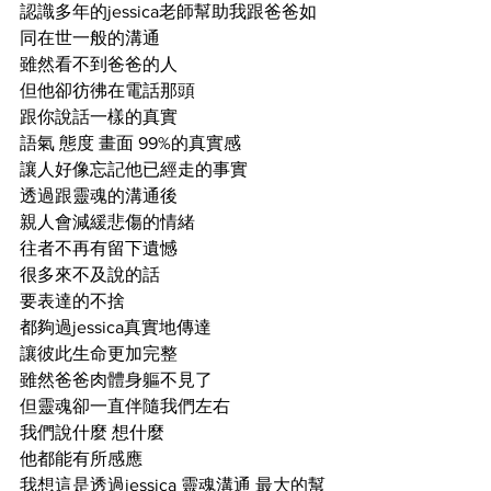
認識多年的jessica老師幫助我跟爸爸如
同在世一般的溝通
雖然看不到爸爸的人 
但他卻彷彿在電話那頭 
跟你說話一樣的真實 
語氣 態度 畫面 99%的真實感 
讓人好像忘記他已經走的事實
透過跟靈魂的溝通後 
親人會減緩悲傷的情緒 
往者不再有留下遺憾 
很多來不及說的話 
要表達的不捨 
都夠過jessica真實地傳達
讓彼此生命更加完整 
雖然爸爸肉體身軀不見了 
但靈魂卻一直伴隨我們左右
我們說什麼 想什麼 
他都能有所感應 
我想這是透過jessica 靈魂溝通 最大的幫