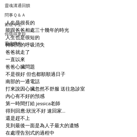
靈魂溝通回饋
問事Ｑ＆Ａ
人生是很長的 
前世今生
能跟爸爸相處三十幾年的時光
你值得更好
人生也是很短的 
靈魂織光
轉瞬間的呼吸消失 
爸爸就走了
一直以來 
爸爸心臟問題 
不是很好 但也都順順過日子
南部的一通電話 
打來說因心臟忽然不舒服 送往急診室
內心有不好的預感 
第一時間打給 jessica老師 
得到回應:狀況不好 速回家...
還是趕不上 
見到最後一面是為人子最大的遺憾
在處理告別式的過程中