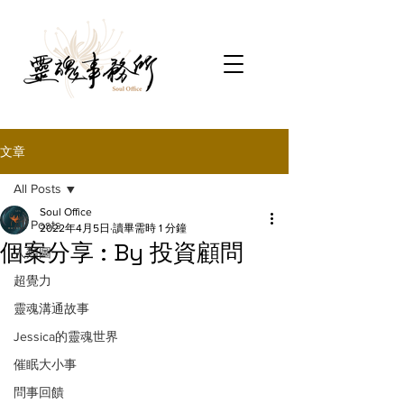
文章
All Posts
Soul Office
All Posts
2022年4月5日
讀畢需時 1 分鐘
個案分享 : By 投資顧問
人類圖
超覺力
靈魂溝通故事
Jessica的靈魂世界
催眠大小事
問事回饋