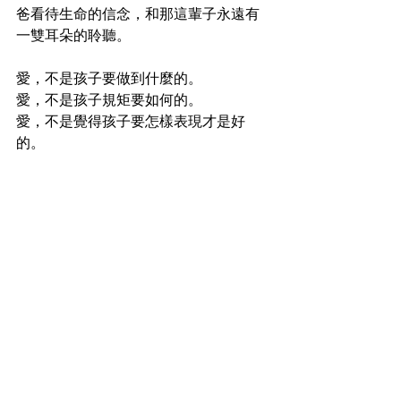
爸看待生命的信念，和那這輩子永遠有
一雙耳朵的聆聽。
愛，不是孩子要做到什麼的。
愛，不是孩子規矩要如何的。
愛，不是覺得孩子要怎樣表現才是好
的。
愛，就只是愛而已。
謝謝你們來，謝謝爸爸，知道您的生命
體驗，我們知道了，我們永遠可以選擇
「怎 樣 度 過 我 的 人 生！」
靈魂溝通故事