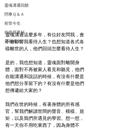
靈魂溝通回饋
問事Ｑ＆Ａ
前世今生
你值得更好
靈魂溝通這麼多年，有位好友問我，會
靈魂織光
不會影響我看待人生？也想知道各式各
樣離世的人，他們回頭怎麼看待人生？
是的，我也想知道，靈魂面對離開身
體，面對不再被家人看見和聽見，他們
在能溝通和說話的時候，有沒有什麼是
他們想分享留下的？有沒有什麼是他們
想傳遞給大家的？
我們在世的時候，有著身體的所有感
官，幫我們解讀世間的聲音、模樣、規
矩，以及我們所遇見的學習。想一想，
有一天你不用吃東西了，因為身體不