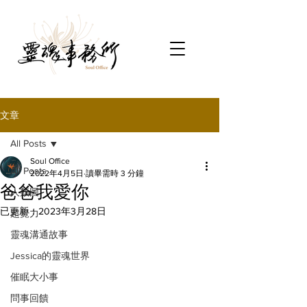
文章
All Posts
Soul Office
All Posts
2022年4月5日
讀畢需時 3 分鐘
爸爸我愛你
人類圖
已更新：
2023年3月28日
超覺力
靈魂溝通故事
Jessica的靈魂世界
催眠大小事
問事回饋