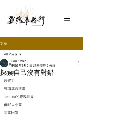
文章
All Posts
Soul Office
All Posts
2023年5月21日
讀畢需時 2 分鐘
探索自己沒有對錯
人類圖
超覺力
靈魂溝通故事
Jessica的靈魂世界
催眠大小事
問事回饋