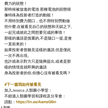
費力的狀態！
那時候被放進的電池 那種電池的狀態很
像特殊為投射者打造的動能！
不用特別費力開口，也不用特別勞動做
些什麼,在被看見自己的狀態和天賦之下,
一起完成彼此之間想要完成的事情！
那樣的邀請是慎重的,不是隨口一提,是會
一直前來的！
如果投射者曾聽見這樣的邀請,但是僅此
一次不再出現。
也許就表示對方只是隨興提出,或者是那
樣的情境造就即興的邀請
身為投射者的你,你擔心沒有被看見嗎？
#下一篇我如何被看見
加入Jessica 人類圖小學堂：
不錯過人類圖學習和課程及分享會：
請點：
https://lin.ee/AameG6m
人類圖