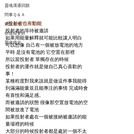
靈魂溝通回饋
問事Ｑ＆Ａ
#投射者也有動能
前世今生
投射者的等待被邀請
你值得更好
如果用能量解釋就可能比較讓人明白
靈魂織光
可以想像 自己有一個被放電池的地方
平時 是沒有電池的 它空置在那裡
所以當投射者 單獨存在的時候
投射者的運作就是做自己真心喜歡的
事！
某種程度對我來說就是做這件事我能得
到滿滿能量並且能專注的事情 完成時會
有喜悅和滿足感。
而被邀請的狀態 很像那空置放電池的空
間被放進了電池
如果投射者處在一個被接納被邀請的能
量場裡的時候
大部分的時候投射者都是處於一個不太