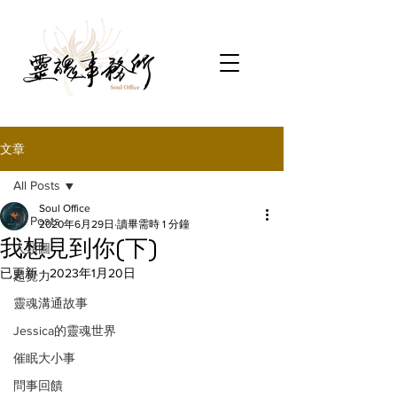
文章
All Posts
Soul Office
All Posts
2020年6月29日
讀畢需時 1 分鐘
我想見到你(下)
人類圖
已更新：
2023年1月20日
超覺力
靈魂溝通故事
Jessica的靈魂世界
催眠大小事
問事回饋