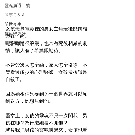
靈魂溝通回饋
問事Ｑ＆Ａ
前世今生
女孩羡慕電影裡的男女主角最後能夠相
你值得更好
聚在一起。
靈魂織光
電影總是很浪漫，也常有死後相聚的劇
情，讓人有了希冀跟期待。
不管旁邊人怎麼勸，家人怎麼引導，不
管看過多少的心理醫師，女孩最後還是
自殺了。
因為她相信只要到另一個世界就可以見
到對方，她想見到他。
靈堂上，女孩的靈魂不只一次問我，男
孩在哪？為什麼她看不見他？
就算我把男孩的靈魂叫過來，女孩也看