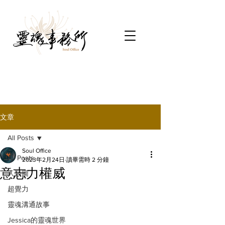
文章
All Posts
Soul Office
All Posts
2023年2月24日
讀畢需時 2 分鐘
意志力權威
人類圖
超覺力
靈魂溝通故事
Jessica的靈魂世界