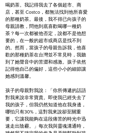
喝奶茶。我記得我去了各個超市、商
店，甚至 Costco，都無法找到他所喜愛
的那種奶茶。最後，我不得已向孩子的
母親請教，問他到底喜歡喝哪一種奶
茶？每一次都被他否定，說都不是他想
要的，在一般的超市或商店是找不到
的。然而，當孩子的母親告訴我，他喜
歡的那種奶茶在台灣並不常見時，我聽
到了她聲音中的苦澀和感激。孩子依然
記得他自己的偏好，這些小小的細節讓
她感到溫馨。
孩子的母親對我說：「你所傳遞的話語
對我來說非常寶貴。即使我已經失去了
我的孩子，但我仍然知道他在我身邊，
哪怕只有30%，這對我來說卻至關重
要，它讓我能夠在這段痛苦的時光中迅
速走出陰霾。」每次我與靈魂溝通時，