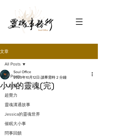
文章
All Posts
Soul Office
All Posts
2023年10月12日
讀畢需時 2 分鐘
小小的靈魂(完)
人類圖
超覺力
靈魂溝通故事
Jessica的靈魂世界
催眠大小事
問事回饋