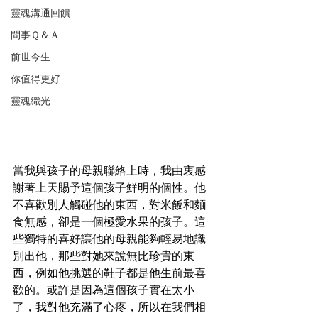
靈魂溝通回饋
問事Ｑ＆Ａ
前世今生
你值得更好
靈魂織光
當我與孩子的母親聯絡上時，我由衷感
謝著上天賜予這個孩子鮮明的個性。他
不喜歡別人觸碰他的東西，對米飯和麵
食無感，卻是一個極愛水果的孩子。這
些獨特的喜好讓他的母親能夠輕易地識
別出他，那些對她來說無比珍貴的東
西，例如他挑選的鞋子都是他生前最喜
歡的。或許是因為這個孩子實在太小
了，我對他充滿了心疼，所以在我們相