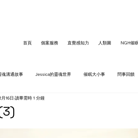
首頁
個案服務
直覺感知力
人類圖
NGH催
靈魂溝通故事
Jessica的靈魂世界
催眠大小事
問事回饋
2月16日
讀畢需時 1 分鐘
值得更好
靈魂織光
3)