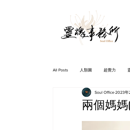
All Posts
人類圖
超覺力
Soul Office
2023年
問事Ｑ＆Ａ
前世今生
你
兩個媽媽(