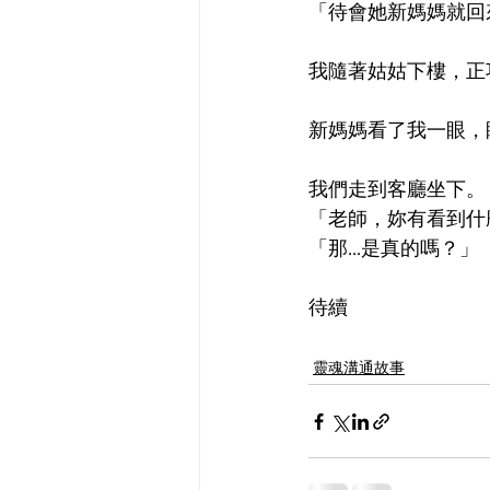
「待會她新媽媽就回
我隨著姑姑下樓，正
新媽媽看了我一眼，
我們走到客廳坐下。
「老師，妳有看到什
「那...是真的嗎？」
待續
靈魂溝通故事