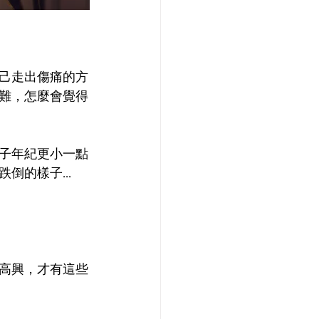
己走出傷痛的方
難，怎麼會覺得
子年紀更小一點
的樣子...
高興，才有這些