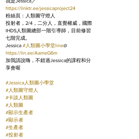
我是Jessica／
https://linktr.ee/jessicaproject24
粉絲頁：人類圖守燈人
投射者，2/4，二分人，直覺權威，國際
IHDS人類圖總部一階引導師，目前修習
七階完成。
Jessica 
#人類圖小學堂line
@ 
https://lin.ee/AameG6m
加我請說嗨，不錯過Jessica的課程和分
享會喔
#Jessica人類圖小學堂
#人類圖守燈人
#卡談人類圖
#人類圖
#顯示生產者
#顯示者
#生產者
#投射者