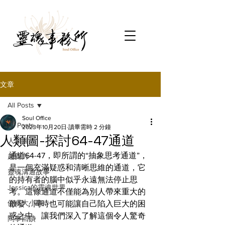
文章
All Posts
Soul Office
All Posts
2023年10月20日
讀畢需時 2 分鐘
人類圖-探討64-47通道
人類圖
通道64-47，即所謂的“抽象思考通道”，
超覺力
是一個充滿疑惑和清晰思維的通道，它
靈魂溝通故事
的持有者的腦中似乎永遠無法停止思
Jessica的靈魂世界
考。這條通道不僅能為別人帶來重大的
催眠大小事
啟發，同時也可能讓自己陷入巨大的困
惑之中。讓我們深入了解這個令人驚奇
問事回饋