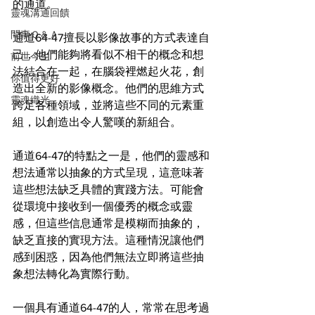
的通道。
靈魂溝通回饋
問事Ｑ＆Ａ
通道64-47擅長以影像故事的方式表達自
己，他們能夠將看似不相干的概念和想
前世今生
法結合在一起，在腦袋裡燃起火花，創
你值得更好
造出全新的影像概念。他們的思維方式
靈魂織光
跨足各種領域，並將這些不同的元素重
組，以創造出令人驚嘆的新組合。
通道64-47的特點之一是，他們的靈感和
想法通常以抽象的方式呈現，這意味著
這些想法缺乏具體的實踐方法。可能會
從環境中接收到一個優秀的概念或靈
感，但這些信息通常是模糊而抽象的，
缺乏直接的實現方法。這種情況讓他們
感到困惑，因為他們無法立即將這些抽
象想法轉化為實際行動。
一個具有通道64-47的人，常常在思考過