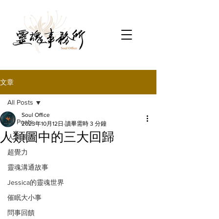
文章
All Posts
Soul Office
All Posts
2023年10月12日
讀畢需時 3 分鐘
人類圖中的三大回歸
人類圖
超覺力
靈魂溝通故事
Jessica的靈魂世界
催眠大小事
問事回饋