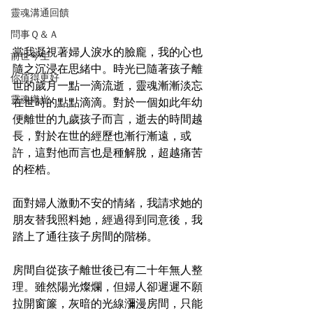
靈魂溝通回饋
問事Ｑ＆Ａ
當我凝視著婦人淚水的臉龐，我的心也
前世今生
隨之沉浸在思緒中。時光已隨著孩子離
你值得更好
世的歲月一點一滴流逝，靈魂漸漸淡忘
靈魂織光
在世時的點點滴滴。對於一個如此年幼
便離世的九歲孩子而言，逝去的時間越
長，對於在世的經歷也漸行漸遠，或
許，這對他而言也是種解脫，超越痛苦
的桎梏。
面對婦人激動不安的情緒，我請求她的
朋友替我照料她，經過得到同意後，我
踏上了通往孩子房間的階梯。
房間自從孩子離世後已有二十年無人整
理。雖然陽光燦爛，但婦人卻遲遲不願
拉開窗簾，灰暗的光線瀰漫房間，只能