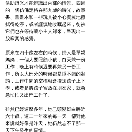
借助燈光才能辨識出內部的情景。四周
的一切仿佛定格在那九歲的時光，故事
書、畫畫本和一些玩具被小心翼翼地擦
拭得乾淨，或者謹慎地收藏起來，彷彿
它們也在等待著小主人歸來，呈現出一
股寂寞的感覺。
原來在四十歲左右的時候，婦人是單親
媽媽，一個人要照顧小孩，白天兼一份
工作，晚上有時候還要再兼另一份工
作，所以大部分的時候都是睡不飽的狀
態，工作中間的空檔就會接送孩子上下
學，或者是將孩子寄放在朋友家，就急
急忙忙又出門工作了。
雖然已經這麼多年，她已頭髮斑白將近
六十歲，這二十年來的每一天，卻對他
來說就好像是昨天，她仍然忘不了那一
天下午發生的事情…