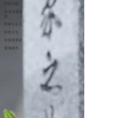
問事回饋
靈魂溝通回
饋
問事Ｑ＆Ａ
前世今生
你值得更好
靈魂織光