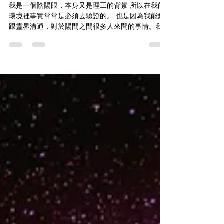
祖先的憤怒，影響運勢？
我是一個陰陽眼，本身又是理工的背景 所以在我的
環境裡事實常常是必須去驗證的。 也是因為我能夠
跟靈界溝通，對於陽間之間很多人來問的事情。我
能夠做一個比較能中肯的傳遞跟傳達。 問事一直是
我的服務之一，當然在我問事裡面，我不會只有跟
你說未來。也包含解決你當下的情緒讓你過不去的
事情！幫你看清楚兩個人之間的互動關係，可能存
在著背後的意義跟想法。 這次來問事情的人是一對
夫妻，最主要是因為先生告訴我，他發現他過去的
生活裡常常遇到一些奇怪的事情！比如大學聯考，
他就會突然發現女朋友劈腿，影響了他的考試心
情，或者是他即將要裝潢房子就會遇見車子泡水，
甚至連他要結婚的前一天也遇見了自己的奶奶突然
失蹤，或者當他要轉換工作的時候就遇到他的姐姐
被詐騙 他有天跟朋友聊天，旁邊的朋友朋友告訴
他：這太倒霉了，會不會是因為祖先的祖墳沒有處
理好或者是祖先有些需求，他卻沒有聽到？所以顯
化警告在他現在的生活裡面？ 『我想知道的是不是
我得罪了我的祖先？或者我更想知道的是。既然我
是他們的子孫，為什麼他們要這樣對我？』 我看了