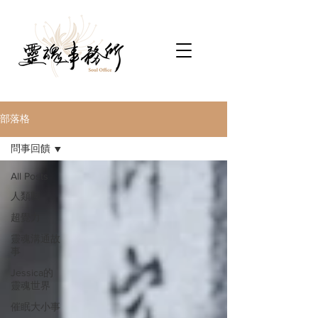
部落格
問事回饋
All Posts
人類圖
超覺力
靈魂溝通故
事
Jessica的
靈魂世界
催眠大小事