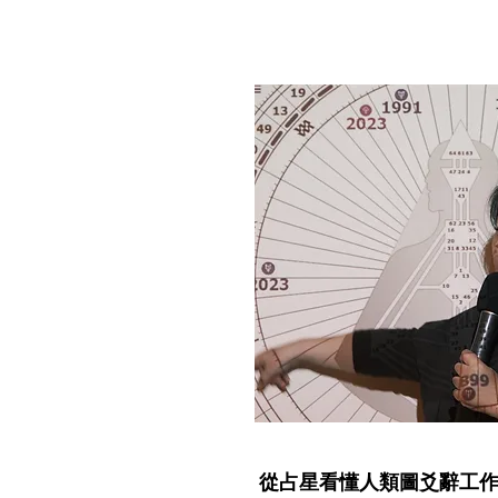
從占星看懂人類圖爻辭工