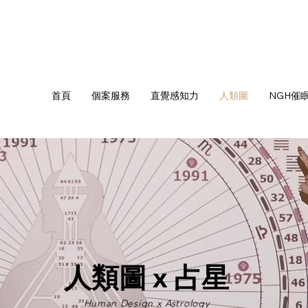
首頁
個案服務
直覺感知力
人類圖
NGH催
人類圖 x 占星
Human Design x Astrology