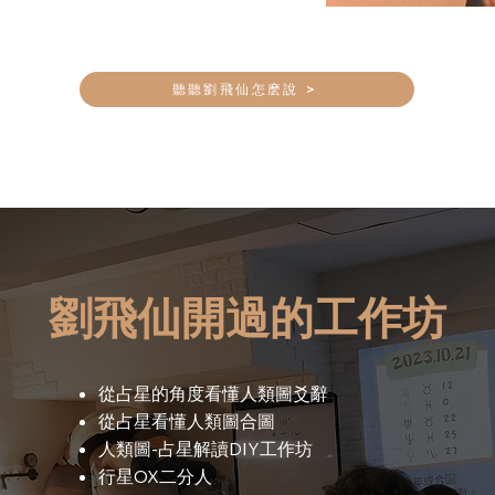
聽聽劉飛仙怎麽說 >
劉飛仙開過的工作坊
從占星的角度看懂人類圖爻辭
從占星看懂人類圖合圖
人類圖-占星解讀DIY工作坊
行星OX二分人