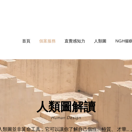
首頁
個案服務
直覺感知力
人類圖
NGH催
人類圖解讀
Human Design
人類圖並非算命工具，它可以讓你了解自己個性、特質、 才華...